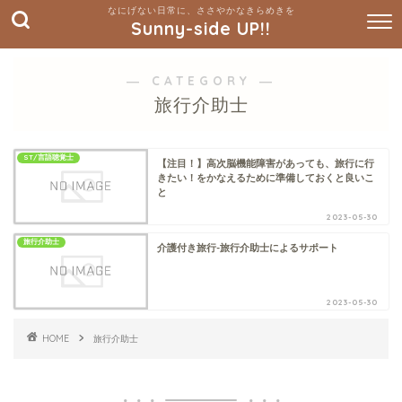
Sunny-side UP!!
― CATEGORY ―
旅行介助士
ST/言語聴覚士
【注目！】高次脳機能障害があっても、旅行に行
きたい！をかなえるために準備しておくと良いこ
と
2023-05-30
旅行介助士
介護付き旅行-旅行介助士によるサポート
2023-05-30
HOME
旅行介助士