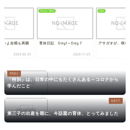
子ども・育児
日記
よいよ合唱も再開
育休日記 Day1～Day７
アサガオが、咲い
2023-02-01
2020-11-25
「特別」は、日常の中にもたくさんある～コロナから
学んだこと
第三子の出産を期に、今話題の育休、とってみました